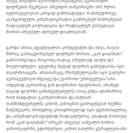
ასევე ბრეხტის პერიოდის თემატური, გერმანული
ფილმების ჩვენებას. ბრეხტის სიმპოზიუმი 1975 წლის
სულისკვეთებას კარგად გამოხატავდა: თანამედროვე
ავანგარდული კინემატოგრაფის გააზრებულ მიბრუნებას
რადიკალურ პოლიტიკასა და რადიკალურ ესთეტიკას
შორის არსებულ ადრეულ დიალოგთან.
გარდა ამისა, ფესტივალის კონტექსტში და სხვა, თავის
მხრივ, განსაკუთრებულ ფილმებს შორის, „
ჟან დილმანი“
გამოირჩეოდა, როგორც რაღაც, სრულიად ახალი და
მოულოდნელი. ყველაზე მეტად ფილმის გამბედაობა იყო
თვალშისაცემი. ამასთანავე, მნიშვნელოვანი იყო ქალური
პერსპექტივის მტკიცე და უპირობო ერთგულება (არა
იმდენად პერსონაჟ ჟან დილმანის წყალობით, არამედ
თავად ფილმში განსხეულებული); ისიც უნდა აღინიშნოს,
რომ შანტალის უკომპრომისო და ძალიან
თანმიმდევრულმა კინომ, კინოენის გამოყენებამ შექმნა
ნამუშევარი, რომელიც ერთდროულად იყო ფემინისტურიც
და კინემატოგრაფიულად რადიკალურიც. ცხადად მახსოვს,
რომ „
ჟან დილმანი“
ორჯერ აჩვენეს საშუალო ზომის
კინოთეატრში, ედინბურგის კინოს სახლში, ყურადღებიანი