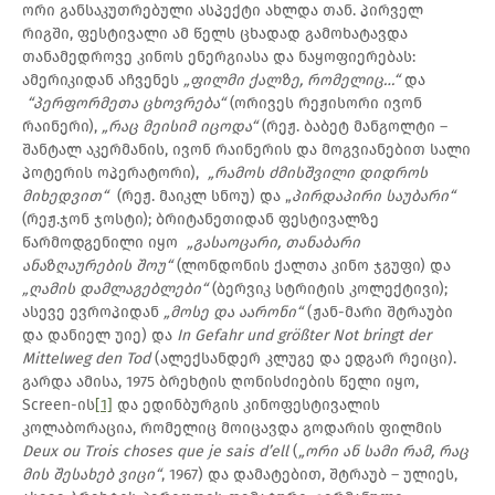
ორი განსაკუთრებული ასპექტი ახლდა თან. პირველ
რიგში, ფესტივალი ამ წელს ცხადად გამოხატავდა
თანამედროვე კინოს ენერგიასა და ნაყოფიერებას:
ამერიკიდან აჩვენეს
„ფილმი ქალზე, რომელიც…“
და
“პერფორმეთა ცხოვრება“
(ორივეს რეჟისორი ივონ
რაინერი),
„რაც მეისიმ იცოდა“
(რეჟ. ბაბეტ მანგოლტი –
შანტალ აკერმანის, ივონ რაინერის და მოგვიანებით სალი
პოტერის ოპერატორი),
„რამოს ძმისშვილი დიდროს
მიხედვით“
(რეჟ. მაიკლ სნოუ) და „
პირდაპირი საუბარი“
(რეჟ.ჯონ ჯოსტი); ბრიტანეთიდან ფესტივალზე
წარმოდგენილი იყო
„გასაოცარი, თანაბარი
ანაზღაურების შოუ“
(ლონდონის ქალთა კინო ჯგუფი) და
„ღამის დამლაგებლები“
(ბერვიკ სტრიტის კოლექტივი);
ასევე ევროპიდან
„მოსე და აარონი“
(ჟან-მარი შტრაუბი
და დანიელ უიე) და
In Gefahr und größter Not bringt der
Mittelweg den Tod
(ალექსანდერ კლუგე და ედგარ რეიცი).
გარდა ამისა, 1975 ბრეხტის ღონისძიების წელი იყო,
Screen-ის
[1]
და ედინბურგის კინოფესტივალის
კოლაბორაცია, რომელიც მოიცავდა გოდარის ფილმის
Deux ou Trois choses que je sais d’ell
(
„ორი ან სამი რამ, რაც
მის შესახებ ვიცი“
, 1967) და დამატებით, შტრაუბ – ულიეს,