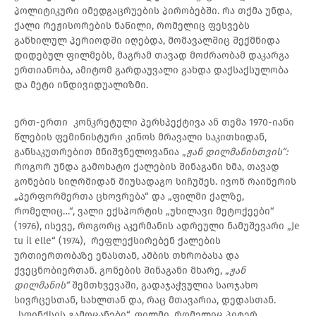
პოლიტიკური იმედგაცრუების პირობებში. რა თქმა უნდა,
ქალი რეჟისორების ნაწილი, რომელიც ფესვებს
განხილულ პერიოდში იღებდა, მომავალშიც შექმნიდა
დიდებულ ფილმებს, მაგრამ თავად მოძრაობამ დაკარგა
ერთიანობა, ამიტომ გარდაუვალი გახდა დაქსაქსულობა
და მეტი ინდივიდუალიზმი.
ერთ-ერთი კონკრეტული პერსპექტივა ან თემა 1970-იანი
წლების ფემინისტური კინოს მრავალი საკითხიდან,
განსაკუთრებით მნიშვნელოვანია „
ჟან დილმანისთვის“:
როგორ უნდა გამოხატო ქალების შინაგანი ხმა, თავად
გონების სიღრმიდან მიუსადაგო სიჩუმეს. ივონ რაინერის
„პერფორმერთა ცხოვრება“ და „ფილმი ქალზე,
რომელიც…“, ვალი ექსპორტის „უხილავი მეტოქეები“
(1976), ისევე, როგორც აკერმანის ადრეული ნამუშევარი „Je
tu il elle“ (1974), რეფლექსირებენ ქალების
ურთიერთობაზე ენასთან, ამბის თხრობასა და
ქვეცნობიერთან. გონების შინაგანი მხარე, „
ჟან
დილმანის“
შემთხვევაში, გადაჯაჭვულია საოჯახო
სივრცესთან, სახლთან და, რაც მთავარია, დედასთან.
„სფინქსის გამოცანები“, ფილმი, რომელიც პიტერ