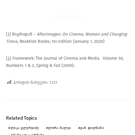
[1]
წიგნიდან –
Afterimages: On Cinema, Women and Changing
Times
, Reaktion Books; 1st edition (January 1, 2020)
[2]
Framework: The Journal of Cinema and Media. Volume 50,
Numbers 1 & 2, Spring & Fall (2009);
პოსტის ნახვები:
1,131
Related Topics
ᲚᲘᲙᲐ ᲒᲚᲣᲠᲯᲘᲫᲔ
ᲚᲝᲠᲐ ᲛᲐᲚᲕᲘ
ᲟᲐᲜ ᲓᲘᲚᲛᲐᲜᲘ