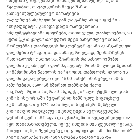
იდეების ვიზუალიზაციის ახალი შესაძლებლობების
წყალობით, თავად კინოს მიეცა შანსი
გათავისუფლებულიყო ნარატივის
დაქვემდებარებულობისგან და გამხდარიყო ფიქრის
ინსტრუმენტი. გაჩნდა დიდი რაოდენობის
სრულმეტრაჟიანი ფილმები, თითოეული, დაახლოებით, 90
წუთი („
ჟან დილმანი“
უფრო მეტი ხანგრძლივობისაა),
რომლებმაც დაარღვიეს მოკლემეტრაჟიანი ავანგარდული
ფილმების ტრადიცია და, ამავდროულად, შეინარჩუნეს
რადიკალური ესთეტიკა, შეარყიეს რა სახელოვნებო
ფილმის კლასიკური ფორმა, აუდიტორიის მოლოდინებთან
კომპრომისზე წასვლის უარყოფით. დაბოლოს, ყველა ეს
ფილმი გადაღებული იყო 16 მმ სინქრონიზებული ხმის
კამერებით, ძალიან ხშირად დამწყები ქალი
ოპერატორების მიერ. ამ მსუბუქ, უბრალო ტექნოლოგიას
კინოს ისტორიაში შედარებით ხანმოკლე სიცოცხლე
აღმოაჩნდა. თუ 1970-იანი წლების ექსპერიმენტული
კინოსთვის რადიკალური ესთეტიკის სულისკვეთება,
ფემინისტური სწრაფვა და უტოპიური თავდაჯერებულობა
იყო დამახასიათებელი, იგივე ითქმის მის ტექნოლოგიაზე.
რთული, იქნებ შეუძლებელიც ყოფილიყო, ამ „მოძრაობის“
კინოს ეარსება 1980-იანი წლების სიმკაცრისა და