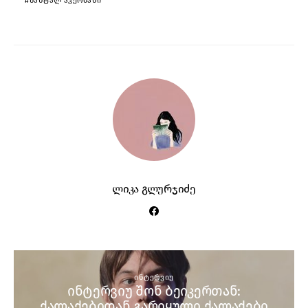
ᲨᲐᲜᲢᲐᲚ ᲐᲙᲔᲠᲛᲐᲜᲘ
ლიკა გლურჯიძე
ᲘᲜᲢᲔᲠᲕᲘᲣ
ინტერვიუ შონ ბეიკერთან:
ქალაქებიდან გარიყული ქალაქები