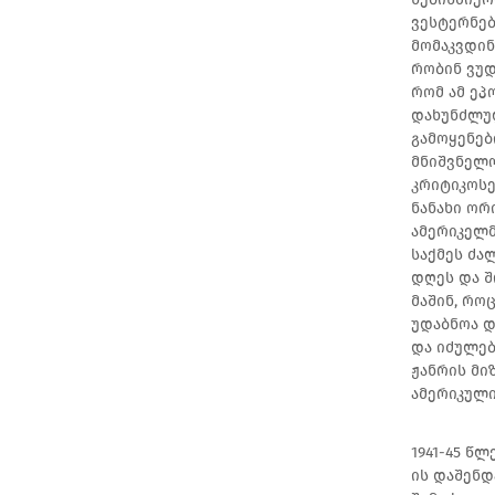
ვესტერნებ
მომაკვდინ
რობინ ვუდ
რომ ამ ეპ
დახუნძლულ
გამოყენებ
მნიშვნელო
კრიტიკოსე
ნანახი ორ
ამერიკელმ
საქმეს ძ
დღეს და შ
მაშინ, რო
უდაბნოა დ
და იძულებ
ჟანრის მი
ამერიკული
1941-45 წ
ის დაშენდ