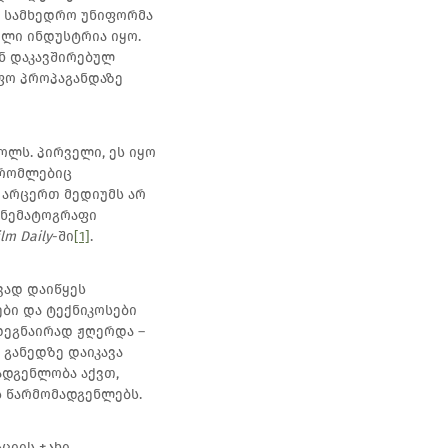
ა სამხედრო უნიფორმა
ელი ინდუსტრია იყო.
ნ დაკავშირებულ
ფო პროპაგანდაზე
ლს. პირველი, ეს იყო
 რომლებიც
ა არცერთ მედიუმს არ
კინემატოგრაფი
ilm Daily
-ში
[1]
.
ვად დაიწყეს
ბი და ტექნიკოსები
დეგნაირად ჟღერდა –
 განედზე დაიკავა
ადგენლობა აქვთ,
 წარმომადგენლებს.
ციის ჯახი