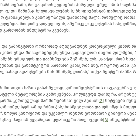
წარმოებაში, როცა კინოსტუდიების პირველი ეშელონის ხალხმ
ოლივუდი მაშინაც ხელისუფლების სუბსიდიებისგან დამოუკიდებ
ო ტანსაცმელში გამოწყობილი დამხმარე ძალა, რომელიც ომთა
რულებდა. როგორც ყოველთვის, ამერიკულ კულტურას სახელმწი
 გართობის ინდუსტრია კვებავს.
და ვაშინგტონი ორნაირად აღიქვამდნენ კომერციული კინოს რო
: კინო უნდა შთააგონებდეს; უნდა გადავიღოთ ისეთი ფილმები,
ნებს ერთგულს და გაამხნევებს შეშინებულს. „ფაქტი, რომ სხვ
ექმნას და განამტკიცოს საომარი განწყობა ისე, როგორც ამას 
ცალსახად ადასტურებს მის მნიშვნელობას,“ თქვა ჩესტერ ბანმა
F
შირისთვის ხაზის გასასმელად, კინოინდუსტრიის თავკაცებმა უხ
ტული მეტაფორების გამოყენება. ჰოლივუდი დაიხურა, არტისტე
ჯარში. „ერთეულად მარშირებისას“ უილ ჰეისის
[2]
სიტყვები შემ
 კინოინდუსტრიამ იგრძნო პასუხისმგებლობა და ფრონტის მთელ
“. ხოლო კინოფირს და უკვამლო დენთს ერთნაირი ქიმიური შემ
შვნაც ძალიან უყვარდათ კლასიკური ჰოლივუდის
[3]
ინდუსტრიის
ი ჟანრი წინააღმდეგობების კვლევაა – სიველურის და ცივილიზა