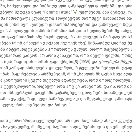
ში, საძულველი და მიმზიდველი განგსტერულ ფილმებში და ერ
ებელი შედეგი ნუარ “Femme Fatale”
[4]
ფილმებში. მას შემდეგ, რ
მა ჩამოთვალა კლასიკური ჰოლივუდის თორმეტი სახასიათო ნიშან
ოქის კინო იყო „უიმედო დაპირისპირებებით და გამოუვალი მდ
ი“. ჰოლივუდის ჟანრის მიზანია სახვითი ხელოვნების შესაძ
ით გააერთიანოს ამერიკის კულტურა. ჰოლივუდის ნარატივების
ბები (რომ არაფერი ვთქვათ ქვეტექსტზე) წინააღმდეგობრივ მეს
ბს ინტერპრეტაციების ჰორიზონტს უშლის, ხოლო მაყურებელს 
ივენაირად გაიგოს. არ არის გასაკვირი, ორი ძველი ფილმი, რო
ა ზეპირად იცის – ოზის ჯადოქრები[5] (1939) და
ცხოვრება მშვე
ალიან კარგად ასრულებს. ყოველწლიურ ტელევიზირებულ რიტუა
ობას, მაყურებლებს არწმუნებენ, რომ „სახლის მსგავსი სხვა ად
ცა კინოფირის ყველა დეტალი ადასტურებს, რომ მონოქრომული 
ა ტექნიკოლორიზირებული ოზი არც კი არსებობს. და ის, რომ ბ
ით მსხვერპლის გაცემაში გატარებული ცხოვრება სინამდვილეშ
ზანია ეფექტურად, გულისამაჩუყებლად და შეფარულად გამოხატ
 კულტურის „ოცნებები და ჩიხები“.
ლების ჟანრობრივი ცვლილებები არ იყო მთლიანად ახალი კულტ
ა საფუძველზე, რომელიც საერთოა ფილმებისთვის და ეროვნულ