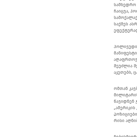
სამხედრო 
ჩაიცვა, ჰ
სამოქალაქ
საქმეს ას
ეფექტურად
ჰოლივუდი 
მანიფესტი
აღაფრთოვა
შეუძლია შ
აკეთებს, 
ომთან კავ
მილიტარის
წავიდნენ 
„ამერიკის
პოზიციები
რისი აღნი
ნებისმიერ