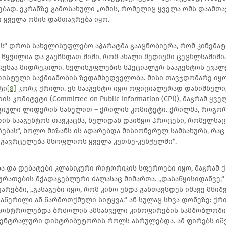
ბად. ეკრანზე გამოსახული „ომის, რომელიც ყველა ომს დაამთა
 ყველა ომის დამთავრება იყო.
ს“ დროს სახელისუფლებო აპარატმა გააცნობიერა, რომ კინემა
 წყვილია და გაუჩნდათ შიში, რომ ახალი მედიუმი ცეცხლსაშიში
კენაა მიდრეკილი. ხელისუფლების სპეციალურ სააგენტოს ევა
ისტული საქმიანობის ზედამხედველობა. მისი თავჯდომარე იყ
ტი
[8]
ჯორჯ ქრილი. ეს სააგენტო იყო ოფიციალურად დანიშნული
ს კომიტეტი (Committee on Public Information (CPI)), მაგრამ ყ
გიული ლიდერის სახელით – ქრილის კომიტეტი. ქრილმა, როგორ
ის სააგენტოს თავკაცმა, ნულიდან დაიწყო პროცესი, რომელსაც
ებას“, ხოლო მიზანს ის ადარებდა მისიონერულ სამსახურს, რაც 
 გავრცელება მსოფლიოს ყველა კუთხე-კუნჭულში“.
ა და დებატები კლასიკური რიტორიკის სფეროები იყო, მაგრამ 
ურათების მქადაგებლური ძალასაც მიმართა. „დასაწყისიდანვე,“
უარებში, „გასაგები იყო, რომ კინო უნდა განთავსდეს იმავე მნი
წერილი ან წარმოთქმული სიტყვა.“ ან სულაც სხვა დონეზე: ქრ
კონტროლებდა ბრძოლის ამსახველი კინოფირების სამშობლოში 
ცენტრალური დისტრიბუტორის როლს ასრულებდა. ამ ფირებს იშ