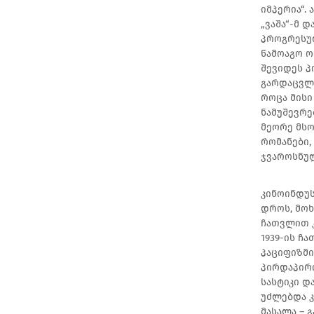
იმპერია“.
„ვაშა“-მ 
პროგრესულ
წამოაგო ო
შევიდეს 
გარდაცვლი
როცა მისი
ნამუშევრე
მეორე მსო
რომანები,
ჯვაროსნუ
კინოინდუს
დროს, მოხ
ჩათვლით კ
1939-ის ჩ
პაციფიზმი
პირდაპირი
სასტიკი დ
უძლებდა კ
მასალა – 