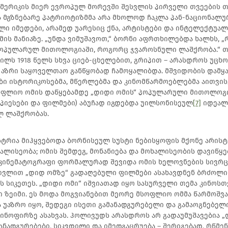
 ამერიკის მიერ ევროპულ მორევში შესვლის პირველი თვეების 
და მგზნებარე პატრიოტიზმმა არა მხოლოდ ჩაკლა პან-ნაციონალ
ი იმედები, არამედ უარესიც ქნა, არტისტები და ინტელექტუალ
მის მანიაზე. „უნდა ვიმუშავოთ,“ ბორნი აფრთხილებდა ხალხს, „
პოპულარულ მითოლოგიაში, როგორც ჯვაროსნული ლაშქრობა.“ თ
ლს 1918 წელს სხვა ციებ-ცხელებით, გრიპით – არასდროს უცხ
 აზრი საყოველთაო განწყობად ჩამოყალიბდა. მშვიდობის დამყ
ბი ისტორიკოსებმა, მწერლებმა და კინომწარმოებლებმა აითვისე
ფლიო ომის დაწყებამდე „დიდი ომის“ პოპულარული მითოლოგია
 პიესები და ფილმები) აბუჩად იგდებდა უილსონისეულ
[7]
იდეალ
ლ ლაშქრობას.
ტრია მიჰყვებოდა ბორნისეულ სუსტი ნებისყოფის მქონე არისტე
ალისეობა; ომის შემდეგ, მონანიება და მოხალისეობის დავიწყება
ინემატოგრაფი ფორმალურად შევიდა ომის ხელოვნების სივრცე
ათვლით „დიდ ომზე“ გადაღებული ფილმები ასახავდნენ ბრძოლის
ს სიკეთეს. „დიდი ომი“ იშვიათად იყო სასურველი თემა კინოსთვ
 ზეიმი. ეს მოდა მოგვიანებით მეორე მსოფლიო ომმა წარმოშვა
ა უაზრო იყო, შედეგი ისეთი გამანადგურებელი და გამაოგნებელი
ინოფირზე ასახვას. ჰოლივუდს არასდროს არ გადაუმუშავებია 
განადგურებები, სიკვდილი და იმედგაცრუება – შერიგებად, რწმე