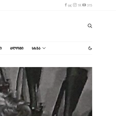
1K
315
ი
ბლოგი
სხვა