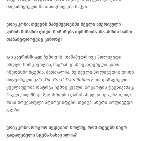
მოჭარბებული მოთხოვნილება მაქვს.
ერიკ
კონი
:
თქვენს
ნამუშევრებში
ძველი
ამერიკული
კინოს
მიმართ
დიდი
მოწიწება
იგრძნობა
.
რა
აზრის
ხართ
თანამედროვეზე
კინოზე
?
აკი
კაურისმიაკი
:
ჩემთვის, თანამედროვე ჰოლივუდი,
სრული სირცხვილია, მაგრამ დამოუკიდებელი კინო
იმედისმომცემია. მართალია, მე ძველი ჰოლივუდის დიდი
მოყვარული ვარ.
The Great Train Robbery
-ით დაწყებული,
ყველაფერმა დატოვა ჩემზე კვალი; ბოგარტის ტექნიკამაც,
რაულ უოლშმაც. ნებისმიერი დამისახელეთ და უსათუოდ
მისი მოყვარული აღმოვჩნდები. თუმცა, ასეთი ჰოლივუდი
გაქრა.
ერიკ
კონი
:
როგორ
ხვდებით
ხოლმე
,
რომ
თქვენს
მიერ
გადაღებული
სცენა
სასაცილოა
?