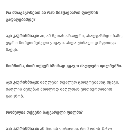
რა
შთაგაგონებთ
ან
რას
მიჰყავხართ
ფილმის
გადაღებამდე?
აკი
კაურისმიაკი
:
აი, ამ წუთას არაფერი, ახალგაზრდობაში,
უფრო მონდომებული ვიყავი. ახლა უბრალოდ შფოთვა
მაქვს.
მომწონს
,
რომ
თქვენ
ხშირად
გყავთ
ძაღლები
ფილმებში
.
აკი
კაურისმიაკი
:
ძაღლები რეალურ ცხოვრებაშიც მყავს.
ძაღლის ბუნებას მხოლოდ ძაღლთან ურთიერთობით
გაიცნობ.
რომელია
თქვენი
საყვარელი
ფილმი
?
აკი კაურისმიაკი:
ამ წუთას ვიტყოდი, რომ ოძუს
Tokyo