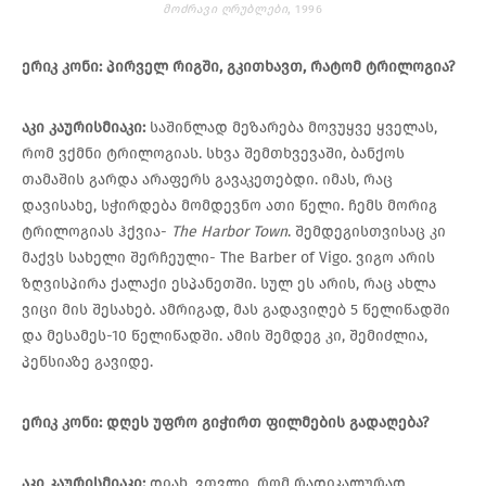
ᲛᲝᲫᲠᲐᲕᲘ ᲦᲠᲣᲑᲚᲔᲑᲘ
, 1996
ერიკ
კონი
:
პირველ
რიგში
,
გკითხავთ
,
რატომ
ტრილოგია
?
აკი
კაურისმიაკი
:
საშინლად მეზარება მოვუყვე ყველას,
რომ ვქმნი ტრილოგიას. სხვა შემთხვევაში, ბანქოს
თამაშის გარდა არაფერს გავაკეთებდი. იმას, რაც
დავისახე, სჭირდება მომდევნო ათი წელი. ჩემს მორიგ
ტრილოგიას ჰქვია-
The Harbor Town
. შემდეგისთვისაც კი
მაქვს სახელი შერჩეული- The Barber of Vigo. ვიგო არის
ზღვისპირა ქალაქი ესპანეთში. სულ ეს არის, რაც ახლა
ვიცი მის შესახებ. ამრიგად, მას გადავიღებ 5 წელიწადში
და მესამეს-10 წელიწადში. ამის შემდეგ კი, შემიძლია,
პენსიაზე გავიდე.
ერიკ
კონი
:
დღეს
უფრო
გიჭირთ
ფილმების
გადაღება
?
აკი
კაურისმიაკი
:
დიახ, ვთვლი, რომ რადიკალურად