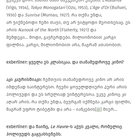
გვაქვს დრო. მათში სამი საუკეთესო ესენია:
L’Atalante
(Vigo, 1934),
Tokyo Monogatari
(Ozu, 1953),
L’Age d’Or
(Buñuel,
1930) და
Sunrise
(Murnau, 1927). რა თქმა უნდა,
არ ვიქნებოდი ჩემი თავი, თუ არ ვიტყოდი მეოთხესაც. ეს
არის
Nanook of the North
(Flaherty, 1921) და
შემდეგი… მოდი, გავჩერდები. მილიონობით კარგი
ფილმია. კარგი, მილიონობით არა, მაგრამ ათასობით.
exberliner:
ყველა
ეს
კლასიკაა
.
და
თანამედროვე
კინო
?
აკი
კაურისმიაკი
:
ჩემთვის თანამედროვე კინო არ არის
იმდენად საინტერესო. ჩვენი ყოველდღიური პური არის
ჰოლივუდი და ეს სრულიად უინტერესოა. უკვე კინოც კი
აღარ არის. რა თქმა უნდა, ბევრგან იქმნება კარგი ფილმი,
მაგრამ უფრო ტიბეტში და არა – იანკების
[iii]
მიერ…
exberliner:
და
მაინც
,
Le Havre
–
ს
აქვს
კვალი
,
რომელიც
ჰოლივუდს
გაგვახსენებს
.