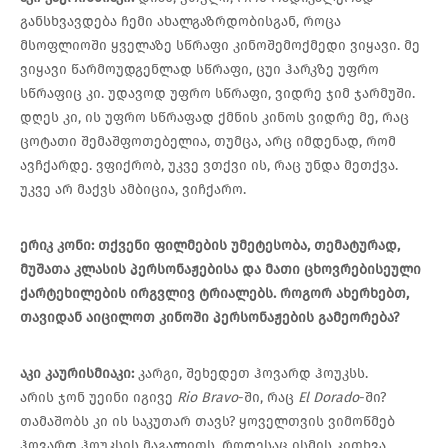
განსხვავდება ჩემი ახალგაზრდობისგან, როცა
მსოფლიოში ყველაზე სწრაფი კინოშემოქმედი ვიყავი. მე
ვიყავი წარმოუდგენლად სწრაფი, ცუი ჰარკზე უფრო
სწრაფიც კი. უდავოდ უფრო სწრაფი, ვიდრე ჯიმ ჯარმუში.
დღეს კი, ის უფრო სწრაფად ქმნის კინოს ვიდრე მე, რაც
ცოტათი შემაშფოთებელია, თუმცა, არც იმდენად, რომ
ავჩქარდე. ვფიქრობ, უკვე ვთქვი ის, რაც უნდა მეთქვა.
უკვე არ მაქვს ამბიცია, ვიჩქარო.
ერიკ
კონი
:
თქვენი
ფილმების
უმეტესობა
,
თემატურად
,
მუშათა
კლასის
პერსონაჟებისა
და
მათი
ცხოვრებისეული
ქარტეხილების
ირგვლივ
ტრიალებს
.
როგორ
ახერხებთ
,
თავიდან
აიცილოთ
კინოში
პერსონაჟების
გამეორება
?
აკი
კაურისმიაკი
:
კარგი, შეხედეთ ჰოვარდ ჰოუკსს.
არის ჯონ უეინი იგივე
Rio Bravo
-ში, რაც
El Dorado
-ში?
თამაშობს კი ის საკუთარ თავს? ყოველთვის ვიმოწმებ
ჰოვარდ ჰოუკსის მაგალითს, როდესაც ისმის კითხვა