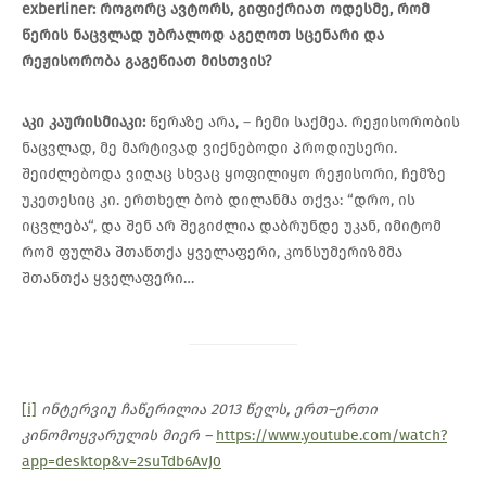
exberliner:
როგორც
ავტორს
,
გიფიქრიათ
ოდესმე
,
რომ
წერის
ნაცვლად
უბრალოდ
აგეღოთ
სცენარი და
რეჟისორობა
გაგეწიათ
მისთვის
?
აკი
კაურისმიაკი
:
წერაზე არა, – ჩემი საქმეა. რეჟისორობის
ნაცვლად, მე მარტივად ვიქნებოდი პროდიუსერი.
შეიძლებოდა ვიღაც სხვაც ყოფილიყო რეჟისორი, ჩემზე
უკეთესიც კი. ერთხელ ბობ დილანმა თქვა: “დრო, ის
იცვლება“, და შენ არ შეგიძლია დაბრუნდე უკან, იმიტომ
რომ ფულმა შთანთქა ყველაფერი, კონსუმერიზმმა
შთანთქა ყველაფერი…
[i]
ინტერვიუ
ჩაწერილია
2013
წელს
,
ერთ
–
ერთი
კინომოყვარულის
მიერ –
https://www.youtube.com/watch?
app=desktop&v=2suTdb6AvJ0