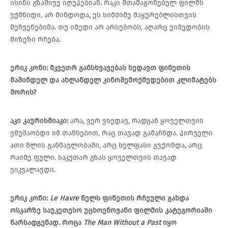
ისინი გზაშივე იღუპებიან. რაკი შთამაგონებელ ფილმს
ვქმნიდი, არ მინდოდა, ეს სიმძიმე მაყურებლისთვის
მეჩვენებინა. თუ იმედი არ არსებობს, აღარც უიმედობის
მიზეზი რჩება.
ერიკ
კონი
:
მკვეთრ
განსხვავებას
ხედავთ
ფინეთის
მაშინდელ
და
ახლანდელ
კინოშემოქმედებით
კლიმატებს
შორის
?
აკი
კაურისმიაკი
:
არა, ვერ ვხედავ, რადგან ყოველთვის
ვმუშაობდი იმ თანხებით, რაც თავად გამაჩნდა. პირველი
ათი წლის განმავლობაში, არც ხელფასი გვქონდა, არც
რაიმე ფული. საკუთარ გზას ყოველთვის თავად
ვიკვალავდი.
ერიკ
კონი
:
Le Havre
წელს
ფინეთის
რჩეული
გახდა
ოსკარზე
საუკეთესო
უცხოენოვანი
ფილმის
კატეგორიაში
წარსადგენად
.
როცა
The Man Without a Past
იყო