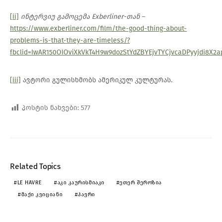
[ii]
ინტერვიუ
გამოცემა
Exberliner-
თან
–
https://www.exberliner.com/film/the-good-thing-about-
problems-is-that-they-are-timeless/?
fbclid=IwAR150OIOviXkVkT4H9w9dozStYdZBYEjvTYCjvcaDPyyjdi8X2a
[iii]
ავტორი გულისხმობს ამერიკულ კულტურას.
პოსტის ნახვები:
577
Related Topics
LE HAVRE
ᲐᲙᲘ ᲙᲐᲣᲠᲘᲡᲛᲘᲐᲙᲘ
ᲔᲗᲔᲠ ᲨᲔᲠᲝᲖᲘᲐ
ᲛᲐᲥᲘ ᲙᲕᲘᲪᲘᲐᲜᲘ
ᲰᲐᲕᲠᲘ