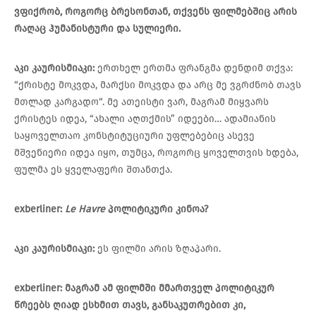
ვფიქრობ
,
როგორც
ბრესონთან
,
თქვენს
ფილმებშიც
არის
რაღაც
ჰუმანისტური
და
სულიერი
.
აკი
კაურისმიაკი
:
ერთხელ ერთმა ფრანგმა დენდიმ თქვა:
“ქრისტე მოკვდა, მარქსი მოკვდა და არც მე ვგრძნობ თავს
მთლად კარგადო“. მე ათეისტი ვარ, მაგრამ მიყვარს
ქრისტეს იდეა, “ახალი აღთქმის” იდეები… ადამიანის
საყოველთაო კონსტიტუციური უფლებებიც ასევე
მშვენიერი იდეა იყო, თუმცა, როგორც ყოველთვის ხდება,
ფულმა ეს ყველაფერი შთანთქა.
exberliner:
Le Havre
პოლიტიკური
კინოა
?
აკი
კაურისმიაკი
:
ეს ფილმი არის ზღაპარი.
exberliner:
მაგრამ
ამ
ფილმში მმართველ პოლიტიკურ
წრეებს
ღიად ესხმით თავს
,
განსაკუთრებით
კი
,