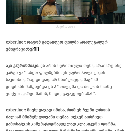
ᲰᲐᲕᲠᲘ
, 2011
exberliner:
რატომ
გადაიღეთ
ფილმი
არალეგალურ
ემიგრაციაზე
?
[ii]
აკი
კაურისმიაკი
:
ეს არის სერიოზული თემა, არა? არც ისე
კარგი ვარ ასეთ ფილმებში. ეს უფრო პოლიტიკის
საკითხია, რაც დიდად არ მხიბლავდა, მაგრამ
დიდხანს მაწუხებდა ეს პრობლემა და ბოლოს მაინც
ვთქვი: „კარგი მაშინ, მოდი, გავაკეთებ ამას“.
exberliner:
მიუხედავად
იმისა
,
რომ
ეს ჩვენი დროის
ძალიან
მნიშვნელოვანი
თემაა
,
თქვენ
აირჩიეთ
გამოხატვის
კინემატოგრაფიულად
კლასიკური
ფორმა.