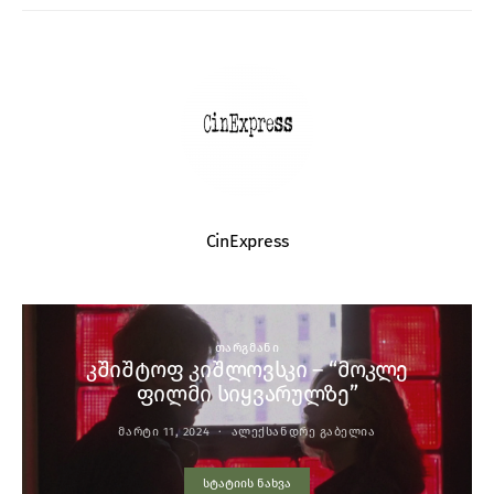
CinExpress
ᲗᲐᲠᲒᲛᲐᲜᲘ
კშიშტოფ კიშლოვსკი – “მოკლე
ფილმი სიყვარულზე”
ᲛᲐᲠᲢᲘ 11, 2024
ᲐᲚᲔᲥᲡᲐᲜᲓᲠᲔ ᲒᲐᲑᲔᲚᲘᲐ
სტატიის ნახვა