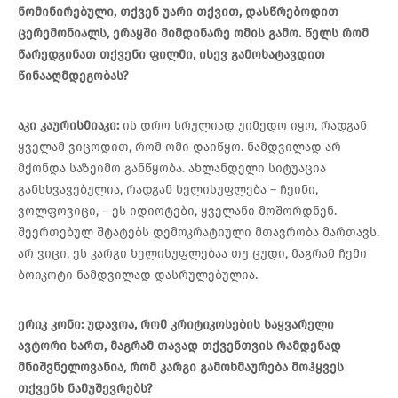
ნომინირებული
,
თქვენ
უარი
თქვით
,
დასწრებოდით
ცერემონიალს
,
ერაყში
მიმდინარე
ომის
გამო
.
წელს
რომ
წარედგინათ
თქვენი
ფილმი
,
ისევ
გამოხატავდით
წინააღმდეგობას
?
აკი
კაურისმიაკი
:
ის დრო სრულიად უიმედო იყო, რადგან
ყველამ ვიცოდით, რომ ომი დაიწყო. ნამდვილად არ
მქონდა საზეიმო განწყობა. ახლანდელი სიტუაცია
განსხვავებულია, რადგან ხელისუფლება – ჩეინი,
ვოლფოვიცი, – ეს იდიოტები, ყველანი მოშორდნენ.
შეერთებულ შტატებს დემოკრატიული მთავრობა მართავს.
არ ვიცი, ეს კარგი ხელისუფლებაა თუ ცუდი, მაგრამ ჩემი
ბოიკოტი ნამდვილად დასრულებულია.
ერიკ
კონი
:
უდავოა
,
რომ
კრიტიკოსების
საყვარელი
ავტორი
ხართ
,
მაგრამ
თავად
თქვენთვის
რამდენად
მნიშვნელოვანია
,
რომ
კარგი
გამოხმაურება
მოჰყვეს
თქვენს
ნამუშევრებს
?