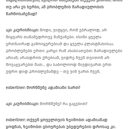
მაგალითისთვის,
ავიღოთ
მანქანები
თქვენს
კინოში
.
არის
თუ
არა
ეს
ხერხი
,
ამ
პრობლემის
მარადიულობის
წარმოსაჩენად
?
აკი
კაურისმიაკი
:
მოდი, ვიტყვი, რომ უბრალოდ, არ
მიყვარს თანამედროვე მანქანები. ისინი ყველა
ერთნაირად გამოიყურებიან და ყველა პლასტმასისაა.
პრობლემებს ერთი კარგი რამ ახასიათებთ: მარადიულები
არიან; არასდროს ქრებიან, ვიდრე ჩვენ თვითონ არ
მოვაგვარებთ მათ… და საბოლოოდ მივდივართ ერთ
უფრო დიდ პრობლემამდე – თუ ვინ ვართ ჩვენ.
exberliner:
მორწმუნე
ადამიანი
ხართ
?
აკი
კაურისმიაკი
:
მორწმუნე? რა გაგებით?
exberliner:
თქვენ
ყოველთვის
ზეიმობთ
ადამიანად
ყოფნას
,
ზეიმობთ
ცხოვრებას
უბედურების
დროსაც
კი
.