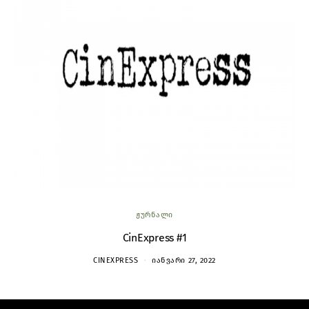
ᲟᲣᲠᲜᲐᲚᲘ
CinExpress #1
CINEXPRESS
ᲘᲐᲜᲕᲐᲠᲘ 27, 2022