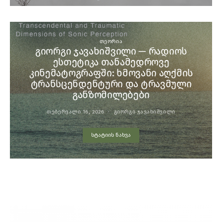
ᲗᲔᲝᲠᲘᲐ
გიორგი ჯავახიშვილი — რადიოს
ესთეტიკა თანამედროვე
კინემატოგრაფში: ხმოვანი აღქმის
ტრანსცენდენტური და ტრავმული
განზომილებები
ᲗᲔᲑᲔᲠᲕᲐᲚᲘ 16, 2026
ᲒᲘᲝᲠᲒᲘ ᲯᲐᲕᲐᲮᲘᲨᲕᲘᲚᲘ
სტატიის ნახვა
YOU MAY ALSO LIKE