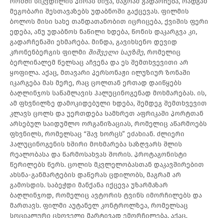
რომში სიკვდილის პირას მივა, მაგრამ გადარჩება, რადგან
მეგობარი შესთავაზებს უდაბნოში გაქცევას. ფილმის
ბოლოს მისი სახე თანდათანობით იცრიცება, ქვიშის ფერი
ედება, ანუ უდაბნოს ნაწილი ხდება, წონის დაკარგვა კი,
გადარჩენაში ეხმარება. მინდა, გავიხსენო დევიდ
კრონენბერგის ფილმი
შიშველი საუზმე
, რომელიც
ბერლინალემ წელსაც აჩვენა და ეს შემთხვევითი არ
ყოფილა. აქაც, მთავარი პერსონაჟი ილუზიურ ზონაში
იკარგება მას მერე, რაც ცოლთან ერთად დაიწყებს
ბაღლინჯოს საწამლავის ჰალუცინოგენად მოხმარებას. ის,
ამ ფხვნილზე დამოკიდებული ხდება, შემდეგ შემთხვევით
კლავს ცოლს და უერთდება სამხრეთ აფრიკაში პორტთან
არსებულ საიდუმლო ორგანიზაციას, რომელიც აწარმოებს
ფხვნილს, რომელსაც “შავ ხორცს” ეძახიან. ძლიერი
ჰალუცინოგენის ხშირი მოხმარება საზღვარს შლის
რეალობასა და წარმოსახვას შორის. პროტაგონისტი
წერილებს წერს. ცოლის მკვლელობასთან დაკავშირებით
ახსნა-განმარტების დაწერას ცდილობს, მაგრამ არ
გამოსდის. საბეჭდი მანქანა იქცევა უზარმაზარ
ბაღლინჯოდ, რომელიც ავტორის ტვინს იმორჩილებს და
მართავს. ფილმი აუტანელ კონტროლზეა, რომელსაც
სოციალური ცხოველი მარტივად ემორჩილება. აქაც,