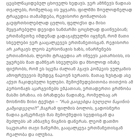
ცეცხლწაკიდებულ ცხოველს ხედავს. ვერ ამჩნევს ნადიას
თვალებს, რომელსაც ის უყვარს. ფილმში მოულოდნელად
ტრაგედია თამაშდება, რეჟისორი ტონალობას
გაუფრთხილებლად ცვლის, ფელიქსი და მისი
შეყვარებული დევიდი ხანძარში ცოცხლად დაიწვებიან;
ერთმანეთზე იმდენად გადაჯაჭვულნი იყვნენ, რომ მათი
სხეულები ვერ გააცალკევეს ერთმანეთისგან. რეჟისორი
არ კარგავს ლეოს პერსონაჟის ხაზს, ინარჩუნებს
ერთიანობას. ლეოში ტრაგედია არ იწვევს კათარსისს, ის
უყურებს მათ დამწვარ სხეულებს და მხოლოდ იმაზე
ფიქრობს, რომ ეს სცენა ძალიან ჰგავს პომპეის ვულკანის
ამოფრქვევის შემდეგ ნაპოვნ სურათს. მათაც ზუსტად ასე
აქვთ ჩაკიდებული ხელები. შემოქმედებითობა თითქოს ამ
პერსონაჟს აკარგვინებს ემპათიას, ერთადერთი გრძნობა
მასში ბრაზია. ის ბრაზდება ნადიაზე, რომელსაც არ
მოსწონს მისი ტექსტი –
“რას გაიგებდა სულელი ნაყინის
გამყიდველი?!”
,მაგრამ ფილმის ბოლოს, ჯადოსნური
ნადია განკურნავს მას შემოქმედის სევდისგან და
შეძლებს ამ ამბავზე წიგნის დაწერას. ლეომ დათმო
საკუთარი თავი ნაწერში, გააცალკევა ერთმანეთისგან
რეალობა და ილუზია.