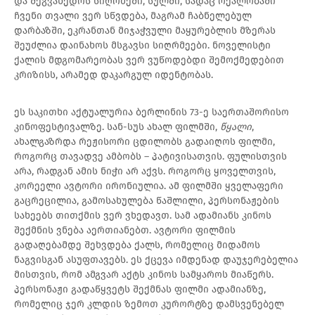
და შეგვახედოს სიღრმეში, სულში, სადაც რეალობაში
ჩვენი თვალი ვერ სწვდება, მაგრამ ჩაბნელებულ
დარბაზში, ეკრანთან მიჯაჭვული მაყურებლის მზერას
შეუძლია დაინახოს მსგავსი სიღრმეები. ნოველისტი
ქალის მდგომარეობას ვერ ვუწოდებდი შემოქმედებით
კრიზისს, არამედ დაკარგულ იდენტობას.
ეს საკითხი აქტუალურია ბერლინის 73-ე საერთაშორისო
კინოფესტივალზე. სან-სუს ახალ ფილმში,
წყალი
,
ახალგაზრდა რეჟისორი ცდილობს გადაიღოს ფილმი,
როგორც თავადვე ამბობს – პატივისათვის. ფულისთვის
არა, რადგან ამის ნიჭი არ აქვს. როგორც ყოველთვის,
კორეელი ავტორი ირონიულია. ამ ფილმში ყველაფერი
გაცრეცილია, გამოსახულება წაშლილი, პერსონაჟების
სახეებს თითქმის ვერ ვხედავთ. სამ ადამიანს კინოს
შექმნის ვნება აერთიანებთ. ავტორი ფილმის
გადაღებამდე შეხვდება ქალს, რომელიც მიდამოს
ნაგვისგან ასუფთავებს. ეს ქცევა იმდენად დაუჯერებელია
მისთვის, რომ ამგვარ აქტს კინოს სამყაროს მიაწერს.
პერსონაჟი გადაწყვეტს შექმნას ფილმი ადამიანზე,
რომელიც ჯერ კლდის ზემოთ კურორტზე დამსვენებელ