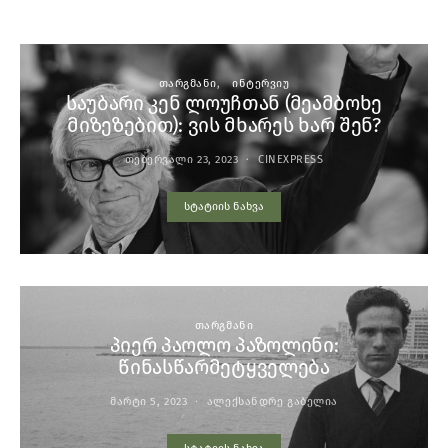
ᲗᲐᲠᲒᲛᲐᲜᲘ
ᲘᲜᲢᲔᲠᲕᲘᲣ
საუბარი კენ ლოუჩთან (მეამბოხე
მიზეზებით): ვის მხარეს ხარ შენ?
ᲗᲔᲑᲔᲠᲕᲐᲚᲘ 23, 2023
CINEXPRESS
სტატიის ნახვა
ᲗᲐᲠᲒᲛᲐᲜᲘ
პიერ პაოლო პაზოლინი:
წინასწარმეტყველება
ᲛᲐᲠᲢᲘ 5, 2023
ᲐᲚᲔᲥᲡᲐᲜᲓᲠᲔ ᲒᲐᲑᲔᲚᲘᲐ