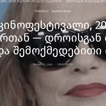
ლი, 2026: საუბარი იზაბელ იუპერთან — დროისგან თავისუფალ
ᲘᲜᲢᲔᲠᲕᲘᲣ
ᲤᲔᲡᲢᲘᲕᲐᲚᲔᲑᲘ
ინოფესტივალი, 20
ერთან — დროისგან
და შემოქმედებითი 
ᲛᲐᲠᲢᲘ 17, 2026
CINEXPRESS