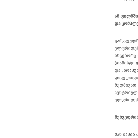
ამ ფილმში
და კომპლე
გარკვეულწ
ელფრიდეს
ინგებორგ 
პიანისტი 
და „ხრაშუ
ყოველთვი
მუდმივად 
ავსტრიულ 
ელფრიდეს
შეხვედრიხ
მას მაშინ