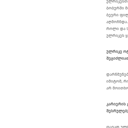
ულრიკესთა
ბობურში მ
ბევრი ფილ
აღმოჩნდა.
როლი და ს
ულრიკეს 
ულრიკე ოტ
შეგიძლიათ
დარწმუნებ
იმიტომ, რ
არ მოითხო
კარიერის
შესრულებუ
თავად ულრ