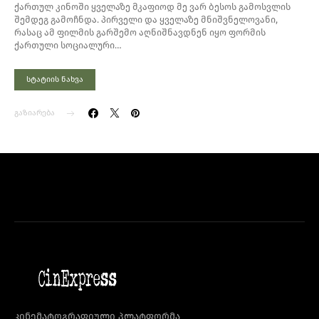
ქართულ კინოში ყველაზე მკაფიოდ მე ვარ ბესოს გამოსვლის
შემდეგ გამოჩნდა. პირველი და ყველაზე მნიშვნელოვანი,
რასაც ამ ფილმის გარშემო აღნიშნავდნენ იყო ფორმის
ქართული სოციალური…
სტატიის ნახვა
გაზიარება
კინემატოგრაფიული პლატფორმა