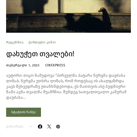
ᲠᲔᲪᲔᲜᲖᲘᲐ
ᲥᲐᲠᲗᲣᲚᲘ ᲙᲘᲜᲝ
დახუჭეთ თვალები!
ᲗᲔᲑᲔᲠᲕᲐᲚᲘ 1, 2023
CINEXPRESS
ავტორი: თიკო მამედოვა “პირველმა პატარა ნერგმა დაუძახა
ლიზას. ნერგმა უთხრა ლიზას, რომ როდესაც ის ახალგაზრდა
კაცს შეხვედრაზე უთანხმდებოდა, ეს მათთვის ასე ბედნიერი
წამი ავმა თვალმა შეამჩნია. შემდეგ სათვალთვალო კამერამ
დაუძახა…
სტატიის ნახვა
გაზიარება