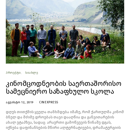
ᲞᲠᲝᲔᲥᲢᲘ
ᲡᲘᲐᲮᲚᲔ
კინომცოდნეობის საერთაშორისო
სამეცნიერო საზაფხულო სკოლა
ᲐᲒᲕᲘᲡᲢᲝ 12, 2019
CINEXPRESS
დღეს თითქმის ყველა თანხმდება იმაზე, რომ ქართულმა კინომ
ბნელ და მძიმე დროებას თავი დააღწია და განვითარების
ახალ ეტაპზეა, სადაც არაერთი გამოწვევის წინაშე დგას,
იქნება დაფინანსების მწირი ალტერნატივები, დრამატურგიის