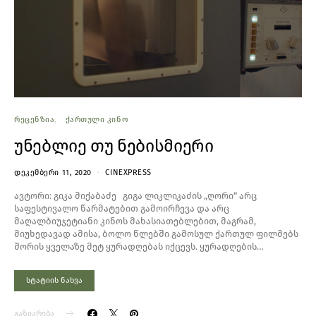
ᲠᲔᲪᲔᲜᲖᲘᲐ
ᲥᲐᲠᲗᲣᲚᲘ ᲙᲘᲜᲝ
უნებლიე თუ ნებისმიერი
ᲓᲔᲙᲔᲛᲑᲔᲠᲘ 11, 2020
CINEXPRESS
ავტორი: გიკა მიქაბაძე გიგა ლიკლიკაძის „ღორი“ არც
საფესტივალო წარმატებით გამოირჩევა და არც
მაღალბიუჯეტიანი კინოს მახასიათებლებით, მაგრამ,
მიუხედავად ამისა, ბოლო წლებში გამოსულ ქართულ ფილმებს
შორის ყველაზე მეტ ყურადღებას იქცევს. ყურადღების…
სტატიის ნახვა
გაზიარება