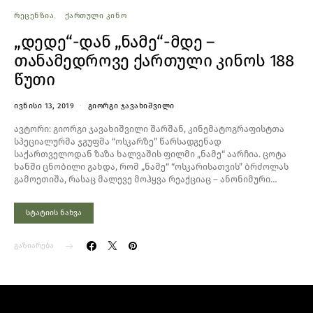
ᲠᲔᲪᲔᲜᲖᲘᲐ
ᲥᲐᲠᲗᲣᲚᲘ ᲙᲘᲜᲝ
„დედე“-დან „ნამე“-მდე –
თანამედროვე ქართული კინოს 188
წუთი
ᲘᲕᲜᲘᲡᲘ 13, 2019
ᲒᲘᲝᲠᲒᲘ ᲯᲐᲕᲐᲮᲘᲨᲕᲘᲚᲘ
ავტორი: გიორგი ჯავახიშვილი შარშან, კინემატოგრაფისტთა
სპეციალურმა ჯგუფმა “ოსკარზე” წარსადგენად
საქართველოდან ზაზა ხალვაშის ფილმი „ნამე“ აარჩია. ცოტა
ხანში ცნობილი გახდა, რომ „ნამე“ “ოსკარისათვის” ბრძოლას
გამოეთიშა, რასაც მალევე მოჰყვა რეაქციაც – ანონიმური…
სტატიის ნახვა
გაზიარება