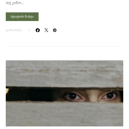
თუ კინო…
სტატიის ნახვა
გაზიარება