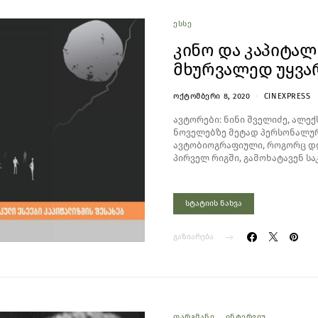
ᲔᲡᲡᲔ
კინო და კაპიტა
მხურვალედ უყვა
ᲝᲥᲢᲝᲛᲑᲔᲠᲘ 8, 2020
CINEXPRESS
ავტორები: ნინი შველიძე, ალ
ნოველებზე მეტად პერსონალური
ავტობიოგრაფიული, როგორც დღ
პირველ რიგში, გამოხატავენ სა
სტატიის ნახვა
გაზიარება
ᲗᲐᲠᲒᲛᲐᲜᲘ
ᲘᲜᲢᲔᲠᲕᲘᲣ