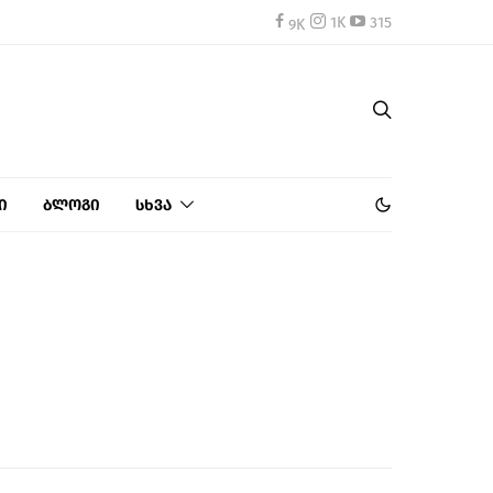
1K
315
ი
ბლოგი
სხვა