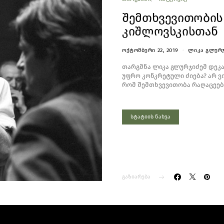
შემთხვევითობის
კიშლოვსკისთან
ᲝᲥᲢᲝᲛᲑᲔᲠᲘ 22, 2019
ᲚᲘᲙᲐ ᲒᲚᲣᲠ
თარგმნა ლიკა გლურჯიძემ დეკა
უფრო კონკრეტული ძიება? არ ვი
რომ შემთხვევითობა რაღაცეებს
სტატიის ნახვა
გაზიარება