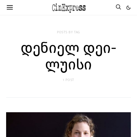
POSTS BY TAG
დენიელ დეი-
ლუისი
1 POST