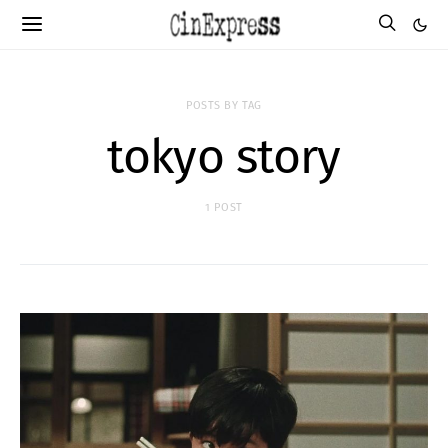
POSTS BY TAG
tokyo story
1 POST