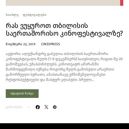
ᲡᲘᲐᲮᲚᲔ
ᲤᲔᲡᲢᲘᲕᲐᲚᲔᲑᲘ
რას ვუყუროთ თბილისის
საერთაშორისო კინოფესტივალზე?
ᲜᲝᲔᲛᲑᲔᲠᲘ 22, 2019
CINEXPRESS
ავტორი: ალექსანდრე გაბელია თბილისის საერთაშორი
კინოფესტივალი წელს (1-8 დეკემბერს) საიუბილეო, რიგით მე-20
გამოშვებას, უმასპინძლებს. კინოთეატრ ამირანში
წარმოდგენილი იქნება როგორც წელს გამოსული არაერთი
გამორჩეული სურათი, ამასთანავე უმნიშვნელოვანესი
რესტოსპექტივები და მასტერ-კლასები. სრული…
სტატიის ნახვა
გაზიარება