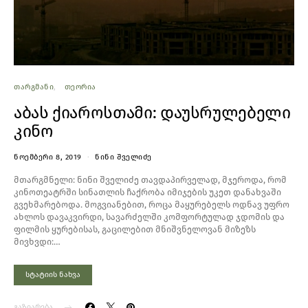
ᲗᲐᲠᲒᲛᲐᲜᲘ
ᲗᲔᲝᲠᲘᲐ
აბას ქიაროსთამი: დაუსრულებელი
კინო
ᲜᲝᲔᲛᲑᲔᲠᲘ 8, 2019
ᲜᲘᲜᲘ ᲨᲕᲔᲚᲘᲫᲔ
მთარგმნელი: ნინი შველიძე თავდაპირველად, მჯეროდა, რომ
კინოთეატრში სინათლის ჩაქრობა იმიჯების უკეთ დანახვაში
გვეხმარებოდა. მოგვიანებით, როცა მაყურებელს ოდნავ უფრო
ახლოს დავაკვირდი, სავარძელში კომფორტულად ჯდომის და
ფილმის ყურებისას, გაცილებით მნიშვნელოვან მიზეზს
მივხვდი:…
სტატიის ნახვა
გაზიარება