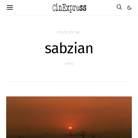
POSTS BY TAG
sabzian
1 POST