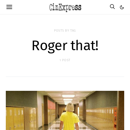
POSTS BY TAG
Roger that!
1 POST