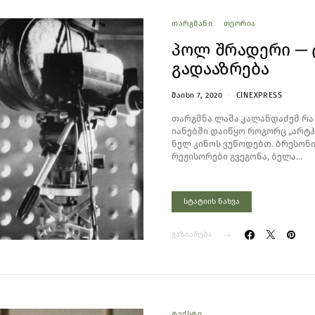
ᲗᲐᲠᲒᲛᲐᲜᲘ
ᲗᲔᲝᲠᲘᲐ
პოლ შრადერი — 
გადააზრება
ᲛᲐᲘᲡᲘ 7, 2020
CINEXPRESS
თარგმნა ლაშა კალანდაძემ რა 
იანებში დაიწყო როგორც „არტჰ
ნელ კინოს ვუწოდებთ. ბრესონი
რეჟისორები გვეგონა, ბელა…
სტატიის ნახვა
გაზიარება
ᲢᲔᲥᲡᲢᲘ