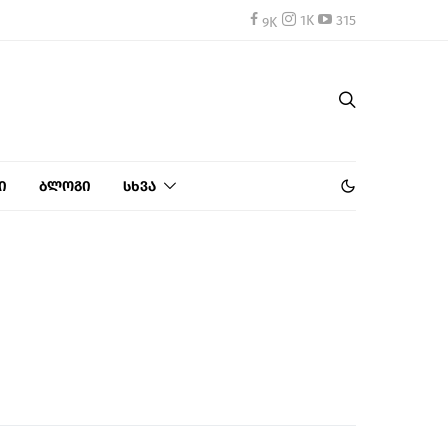
1K
315
ი
ბლოგი
სხვა