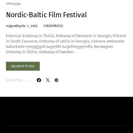
ᲞᲠᲝᲔᲥᲢᲘ
Nordic-Baltic Film Festival
ᲝᲥᲢᲝᲛᲑᲔᲠᲘ 1, 2025
CINEXPRESS
Estonian Embassy in Tbilisi, Embassy of Denmark in Georgia, Finland
in South Caucasus, Embassy of Latvia in Georgia, Lietuvos ambasada
Sakartvele/ლიეტუვის საელჩო საქართველოში, Norwegian
Embassy in Tbilisi, Embassy of Sweden…
სტატიის ნახვა
გაზიარება