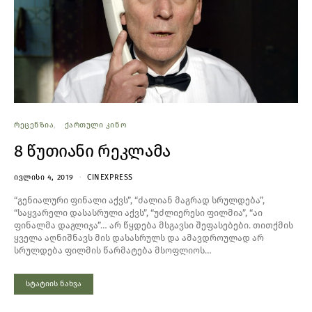
ᲠᲔᲪᲔᲜᲖᲘᲐ
ᲥᲐᲠᲗᲣᲚᲘ ᲙᲘᲜᲝ
8 წუთიანი რეკლამა
ᲘᲕᲚᲘᲡᲘ 4, 2019
CINEXPRESS
“გენიალური ფინალი აქვს”, “ძალიან მაგრად სრულდება”,
“საყვარელი დასასრული აქვს”, “უძლიერესი ფილმია”, “აი
ფინალმა დაგლიჯა”… არ წყდება მსგავსი შეფასებები. თითქმის
ყველა აღნიშნავს მის დასასრულს და ამავდროულად არ
სრულდება ფილმის წარმატება მსოფლიოს…
სტატიის ნახვა