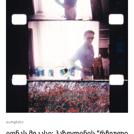
ᲗᲐᲠᲒᲛᲐᲜᲘ
იონას მეკასი: პაზოლინის “რჩეული