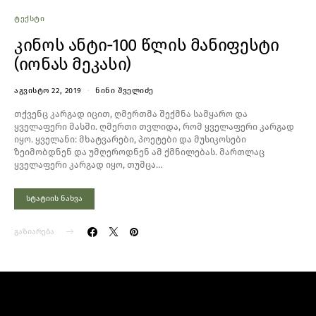
ᲢᲔᲥᲡᲢᲘ
კინოს ანტი-100 წლის მანიფესტი
(იონას მეკასი)
ᲐᲒᲕᲘᲡᲢᲝ 22, 2019
ᲜᲘᲜᲘ ᲨᲕᲔᲚᲘᲫᲔ
თქვენც კარგად იცით, ღმერთმა შექმნა სამყარო და
ყველაფერი მასში. ღმერთი თვლიდა, რომ ყველაფერი კარგად
იყო. ყველანი: მხატვარები, პოეტები და მუსიკოსები
ზეიმობდნენ და უმღეროდნენ ამ ქმნილებას. მართლაც
ყველაფერი კარგად იყო, თუმცა…
სტატიის ნახვა
გაზიარება