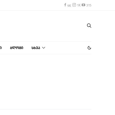
1K
315
ი
ბლოგი
სხვა