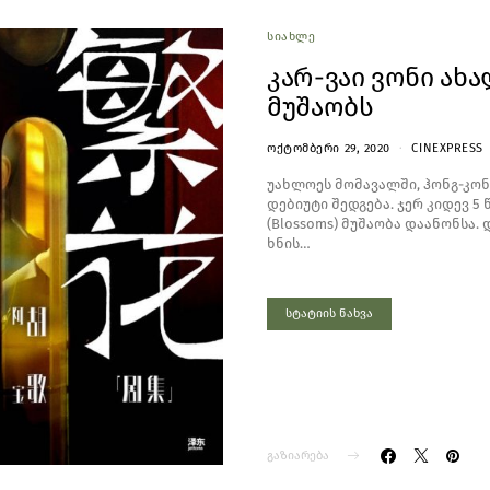
ᲡᲘᲐᲮᲚᲔ
კარ-ვაი ვონი ახ
მუშაობს
ᲝᲥᲢᲝᲛᲑᲔᲠᲘ 29, 2020
CINEXPRESS
უახლოეს მომავალში, ჰონგ-კონ
დებიუტი შედგება. ჯერ კიდევ 5
(Blossoms) მუშაობა დაანონსა.
ხნის…
სტატიის ნახვა
გაზიარება