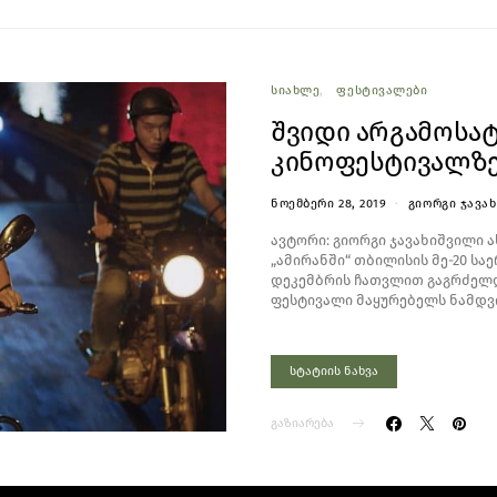
ᲡᲘᲐᲮᲚᲔ
ᲤᲔᲡᲢᲘᲕᲐᲚᲔᲑᲘ
შვიდი არგამოსა
კინოფესტივალზ
ᲜᲝᲔᲛᲑᲔᲠᲘ 28, 2019
ᲒᲘᲝᲠᲒᲘ ᲯᲐᲕᲐ
ავტორი: გიორგი ჯავახიშვილი ა
„ამირანში“ თბილისის მე-20 ს
დეკემბრის ჩათვლით გაგრძელდ
ფესტივალი მაყურებელს ნამდ
სტატიის ნახვა
გაზიარება