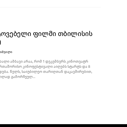
ტოვებელი ფილმი თბილისის
ე
ᲮᲘᲨᲕᲘᲚᲘ
ხალი ამბავი არაა, რომ 1 დეკემბერს კინოთეატრ
აერთაშორისო კინოფესტივალი აიღებს სტარტს და 8
ება. წელს, საიუბილეო თარიღთან დაკავშირებით,
ვილად გამორჩეულ…