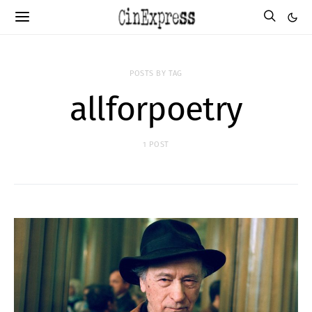
POSTS BY TAG
allforpoetry
1 POST