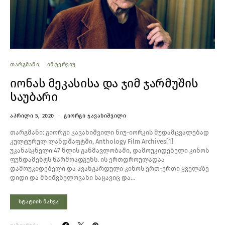
ᲗᲐᲠᲒᲛᲐᲜᲘ
ᲘᲜᲢᲔᲠᲕᲘᲣ
იონას მეკასისა და ჯიმ ჯარმუშის
საუბარი
ᲐᲞᲠᲘᲚᲘ 5, 2020
ᲒᲘᲝᲠᲒᲘ ᲯᲐᲕᲐᲮᲘᲨᲕᲘᲚᲘ
თარგმანი: გიორგი ჯავახიშვილი ნიუ-იორკის მუდამცვალებად
კულტურულ ლანდშაფტში, Anthology Film Archives[1]
უკანასკნელი 47 წლის განმავლობაში, დამოუკიდებელი კინოს
ფუნდამენტს წარმოადგენს. ის ერთდროულადაა
დამოუკიდებელი და ავანგარდული კინოს ერთ-ერთი ყველაზე
დიდი და მნიშვნელოვანი საცავიც და…
სტატიის ნახვა