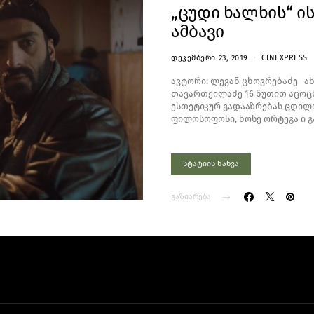
„ცუდი ხალხის“ ი
ამბავი
ᲓᲔᲙᲔᲛᲑᲔᲠᲘ 23, 2019
CINEXPRESS
ავტორი: ლევან ცხოვრებაძე ა
თავართქილაძე 16 წუთით აცოც
ესთეტიკურ გადააზრებას ცდილო
ფილოსოფოსი, ხოსე ორტეგა ი გ
სტატიის ნახვა
გაზიარება