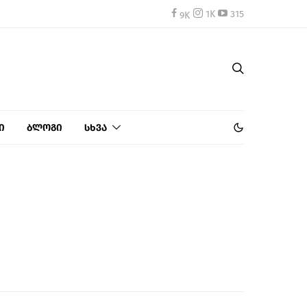
1K
315
ი
ბლოგი
სხვა