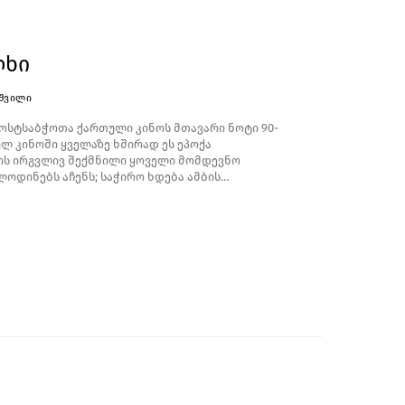
ლხი
ᲘᲨᲕᲘᲚᲘ
პოსტსაბჭოთა ქართული კინოს მთავარი ნოტი 90-
ლ კინოში ყველაზე ხშირად ეს ეპოქა
მის ირგვლივ შექმნილი ყოველი მომდევნო
ლოდინებს აჩენს; საჭირო ხდება ამბის…