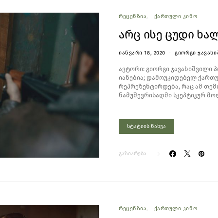
ᲠᲔᲪᲔᲜᲖᲘᲐ
ᲥᲐᲠᲗᲣᲚᲘ ᲙᲘᲜᲝ
არც ისე ცუდი ხა
ᲘᲐᲜᲕᲐᲠᲘ 18, 2020
ᲒᲘᲝᲠᲒᲘ ᲯᲐᲕᲐᲮ
ავტორი: გიორგი ჯავახიშვილი 
იანებია; დამოუკიდებელ ქართუ
რეპრეზენტირდება, რაც ამ თე
ნამუშევრისადმი სკეპტიკურ მო
სტატიის ნახვა
გაზიარება
ᲠᲔᲪᲔᲜᲖᲘᲐ
ᲥᲐᲠᲗᲣᲚᲘ ᲙᲘᲜᲝ