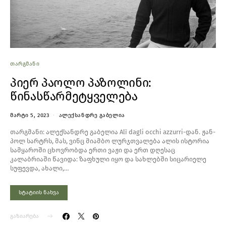
ᲗᲐᲠᲒᲛᲐᲜᲘ
პიერ პაოლო პაზოლინი:
წინასწარმეტყველება
ᲛᲐᲠᲢᲘ 5, 2023
ᲐᲚᲔᲥᲡᲐᲜᲓᲠᲔ ᲒᲐᲑᲔᲚᲘᲐ
თარგმანი: ალექსანდრე გაბელია Alì dagli occhi azzurri-დან. ჟან-
პოლ სარტრს, მას, ვინც მიამბო ლურჯთვალება ალის ისტორია
სამყაროში ცხოვრობდა ერთი ვაჟი და ერთ დღესაც
კალაბრიაში წავიდა: ზაფხული იყო და სახლებში სიცარიელე
სუფევდა, ახალი,…
სტატიის ნახვა
გაზიარება