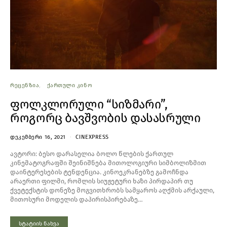
ᲠᲔᲪᲔᲜᲖᲘᲐ
ᲥᲐᲠᲗᲣᲚᲘ ᲙᲘᲜᲝ
ფოლკლორული “სიზმარი”,
როგორც ბავშვობის დასასრული
ᲓᲔᲙᲔᲛᲑᲔᲠᲘ 16, 2021
CINEXPRESS
ავტორი: ბესო დარასელია ბოლო წლების ქართულ
კინემატოგრაფში შეინიშნება მითოლოგიური სიმბოლიზმით
დაინტერესების ტენდენცია. კინოეკრანებზე გამოჩნდა
არაერთი ფილმი, რომლის სიუჟეტური ხაზი პირდაპირ თუ
ქვეტექსტის დონეზე მოგვითხრობს სამყაროს აღქმის არქაული,
მითოსური მოდელის დაპირისპირებაზე…
სტატიის ნახვა