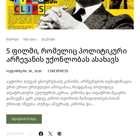
ᲑᲚᲝᲒᲘ
ᲡᲢᲐᲢᲘᲐ
ᲢᲔᲥᲡᲢᲘ
5 ფილმი, რომელიც პოლიტიკური
არჩევანის უქონლობას ასახავს
ᲝᲥᲢᲝᲛᲑᲔᲠᲘ 30, 2020
CINEXPRESS
ავტორი: ლევან ცხოვრებაძე კინოში, არჩევნების თემატიზაცია
ერთ-ერთი ურთულესი ამოცანაა, რადგანაც პოლიტიკა
თეატრალური კულტურის კერაა. კინოსა და თეატრის მკაცრი
გამიჯვნა ჯერ კიდევ კინოს თეორიის ჩამოყალიბებასთან
ერთად იწყება. თუმცა ამჯერად, კინოსა და…
სტატიის ნახვა
გაზიარება